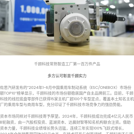
千顾科技常熟智造工厂第一百万件产品
多方认可彰显千顾实力
佐思汽研发布的“2024年1-6月中国乘用车制动系统（ESC/ONEBOX）市场份
额TOP10”榜单显示，千顾科技的市场份额稳居国产自主品牌前三。目前，千顾
科技的线控底盘零部件已获得15家主机厂超100个车型定点，覆盖本土知名主机
厂的乘用车型与商用车型，充分印证了千顾科技市场竞争力的强劲势能。
资本市场同样对千顾科技寄予厚望。2024年，千顾科技成功完成4亿元人民币
B轮融资，由一汽股权投资、蓝湖资本、达晨财智等知名机构联合注资。借助
资本力量，千顾科技业绩增长势头迅猛，连续三年实现100%飞跃式增长，