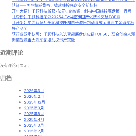
认证——国际权威背书，铸就线控底盘安全新标杆
开年大捷！千顾科技斩获7亿元C轮融资，剑指中国线控底盘第一品牌
【登榜】千顾科技荣登2025AIEV供应链国产化技术突破TOP10
【获奖】实力认证！千顾科技EHBI电子液压制动系统荣膺高工金球奖标
杆产品奖
获行业双重认可：千顾科技入选智能底盘供应链TOP50，联合创始人邓
海燕受邀吉大汽车论坛共探量产突破
近期评论
没有评论可显示。
归档
2026年3月
2026年2月
2025年12月
2025年9月
2025年8月
2025年4月
2025年3月
2025年2月