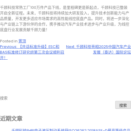
千顾科技常熟工厂100万件产品下线，是里程碑更是新起点，千顾科技已整装
开启全新征程。未来，千顾科技将持续加大研发投入，提升技术创新能力与产
品质量，开发更多适应市场需求的高性能线控底盘产品。同时，将进一步深化
与产业链上下游伙伴的合作，携手推动汽车产业技术进步与产业升级，为线控
底盘行业发展贡献千顾力量！
Posted in
置顶
文
Previous:
【共话标准升级】ESC和
Next:
千顾科技亮相2025中国汽车产业
BAS标准修订研究组第三次会议顺利召
发展（泰达）国际论坛
章
开！
导
航
搜索
搜索
近期文章
千顾科技EHBI电子液压制动系统获ISO26262:2018ASIL-D最高等级产品