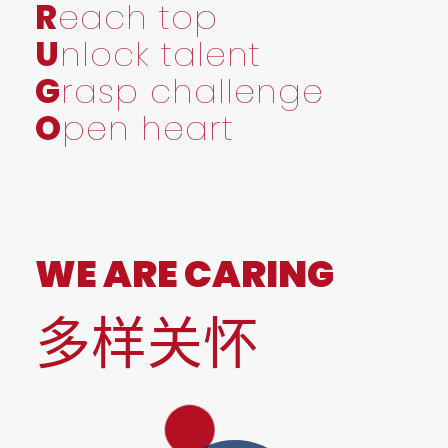
R
each top
U
nlock talent
G
rasp challenge
O
pen heart
WE ARE CARING
多样关怀