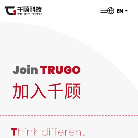
EN
Join
TRUGO
加入千顾
T
hink different