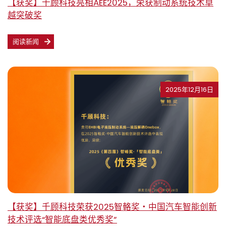
【获奖】千顾科技亮相AEE2025，荣获制动系统技术卓
越突破奖
阅读新闻
2025年12月16日
【获奖】千顾科技荣获2025智輅奖・中国汽车智能创新
技术评选“智能底盘类优秀奖”