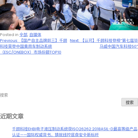
Posted in
全部
,
自媒体
文
Previous:
【国产自主品牌前三】千顾
Next:
【认可】千顾科技登榜“第七届毕
科技荣登中国乘用车制动系统
马威中国汽车科技50”
章
（ESC/ONEBOX）市场份额TOP10
导
航
搜索
搜索
近期文章
千顾科技EHBI电子液压制动系统获ISO26262:2018ASIL-D最高等级产品
认证——国际权威背书，铸就线控底盘安全新标杆