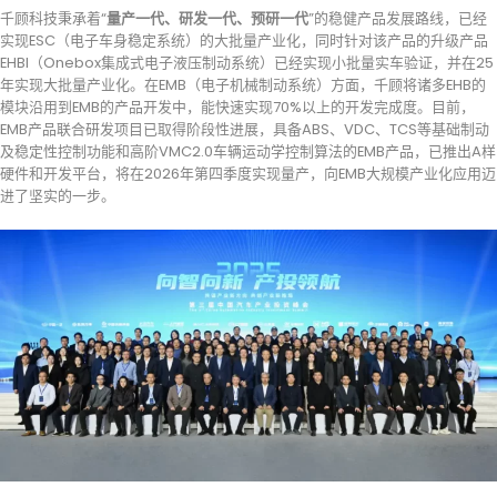
千顾科技秉承着“
量产一代、研发一代、预研一代
”的稳健产品发展路线，已经
实现ESC（电子车身稳定系统）的大批量产业化，同时针对该产品的升级产品
EHBI（Onebox集成式电子液压制动系统）已经实现小批量实车验证，并在25
年实现大批量产业化。在EMB（电子机械制动系统）方面，千顾将诸多EHB的
模块沿用到EMB的产品开发中，能快速实现70%以上的开发完成度。目前，
EMB产品联合研发项目已取得阶段性进展，具备ABS、VDC、TCS等基础制动
及稳定性控制功能和高阶VMC2.0车辆运动学控制算法的EMB产品，已推出A样
硬件和开发平台，将在2026年第四季度实现量产，向EMB大规模产业化应用迈
进了坚实的一步。