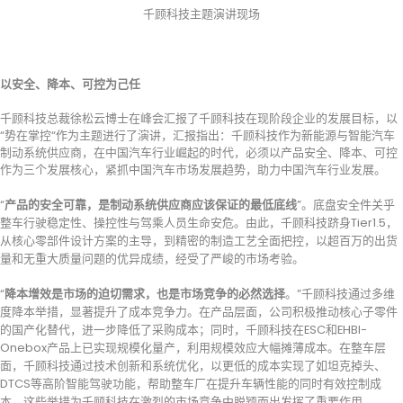
千顾科技主题演讲现场
以安全、降本、可控为己任
千顾科技总裁徐松云博士在峰会汇报了千顾科技在现阶段企业的发展目标，以
“势在掌控“作为主题进行了演讲，汇报指出：千顾科技作为新能源与智能汽车
制动系统供应商，在中国汽车行业崛起的时代，必须以产品安全、降本、可控
作为三个发展核心，紧抓中国汽车市场发展趋势，助力中国汽车行业发展。
“
产品的安全可靠，是制动系统供应商应该保证的最低底线
”。底盘安全件关乎
整车行驶稳定性、操控性与驾乘人员生命安危。由此，千顾科技跻身Tier1.5，
从核心零部件设计方案的主导，到精密的制造工艺全面把控，以超百万的出货
量和无重大质量问题的优异成绩，经受了严峻的市场考验。
“
降本增效是市场的迫切需求，也是市场竞争的必然选择
。”千顾科技通过多维
度降本举措，显著提升了成本竞争力。在产品层面，公司积极推动核心子零件
的国产化替代，进一步降低了采购成本；同时，千顾科技在ESC和EHBI-
Onebox产品上已实现规模化量产，利用规模效应大幅摊薄成本。在整车层
面，千顾科技通过技术创新和系统优化，以更低的成本实现了如坦克掉头、
DTCS等高阶智能驾驶功能，帮助整车厂在提升车辆性能的同时有效控制成
本。这些举措为千顾科技在激烈的市场竞争中脱颖而出发挥了重要作用。