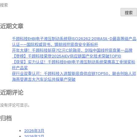
搜索
搜索
近期文章
千顾科技EHBI电子液压制动系统获ISO26262:2018ASIL-D最高等级产品
认证——国际权威背书，铸就线控底盘安全新标杆
开年大捷！千顾科技斩获7亿元C轮融资，剑指中国线控底盘第一品牌
【登榜】千顾科技荣登2025AIEV供应链国产化技术突破TOP10
【获奖】实力认证！千顾科技EHBI电子液压制动系统荣膺高工金球奖标
杆产品奖
获行业双重认可：千顾科技入选智能底盘供应链TOP50，联合创始人邓
海燕受邀吉大汽车论坛共探量产突破
近期评论
没有评论可显示。
归档
2026年3月
2026年2月