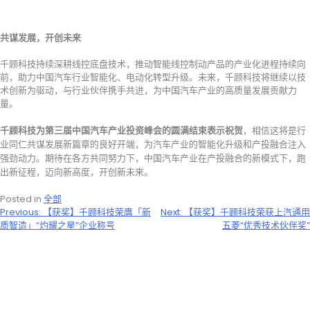
共谋发展，开创未来
千顾科技持续深耕线控底盘技术，推动智能线控制动产品的产业化进程持续向
前，助力中国汽车行业智能化、电动化转型升级。未来，千顾科技将继续以技
术创新为驱动，与行业伙伴携手共进，为中国汽车产业的高质量发展贡献力
量。
千顾科技为第三届中国汽车产业投资峰会
的圆满结束表示祝贺
，相信这将是行
业同仁共谋发展新篇章的良好开端，为汽车产业的智能化升级和产投融合注入
强劲动力。期待在各方共同努力下，中国汽车产业在产投融合的新模式下，跑
出新征程，迈向新高度，开创新未来。
Posted in
全部
文
Previous:
【获奖】千顾科技荣膺「新
Next:
【获奖】千顾科技荣获上汽通用
质智造」“灼耀之星”企业称号
五菱“优秀技术伙伴奖”
章
导
航