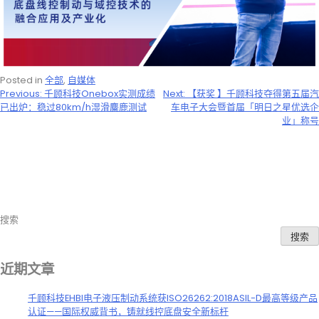
Posted in
全部
,
自媒体
文
Previous:
千顾科技Onebox实测成绩
Next:
【获奖 】千顾科技夺得第五届汽
已出炉：稳过80km/h湿滑麋鹿测试
车电子大会暨首届「明日之星优选企
章
业」称号
导
航
搜索
搜索
近期文章
千顾科技EHBI电子液压制动系统获ISO26262:2018ASIL-D最高等级产品
认证——国际权威背书，铸就线控底盘安全新标杆