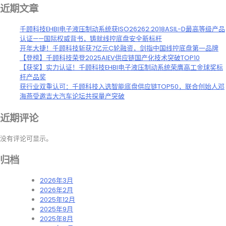
近期文章
千顾科技EHBI电子液压制动系统获ISO26262:2018ASIL-D最高等级产品
认证——国际权威背书，铸就线控底盘安全新标杆
开年大捷！千顾科技斩获7亿元C轮融资，剑指中国线控底盘第一品牌
【登榜】千顾科技荣登2025AIEV供应链国产化技术突破TOP10
【获奖】实力认证！千顾科技EHBI电子液压制动系统荣膺高工金球奖标
杆产品奖
获行业双重认可：千顾科技入选智能底盘供应链TOP50，联合创始人邓
海燕受邀吉大汽车论坛共探量产突破
近期评论
没有评论可显示。
归档
2026年3月
2026年2月
2025年12月
2025年9月
2025年8月