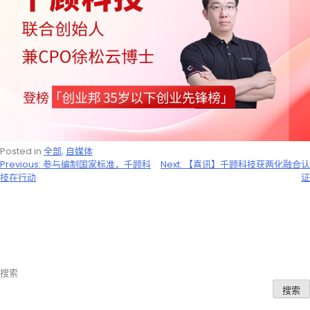
Posted in
全部
,
自媒体
文
Previous:
参与编制国家标准，千顾科
Next:
【喜讯】千顾科技获两化融合认
技在行动
证
章
导
航
搜索
搜索