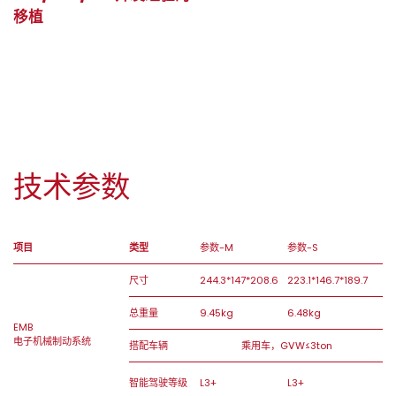
移植
技术参数
项目
类型
参数-M
参数-S
尺寸
244.3*147*208.6
223.1*146.7*189.7
总重量
9.45kg
6.48kg
EMB
电子机械制动系统
搭配车辆
乘用车，GVW≤3ton
智能驾驶等级
L3+
L3+