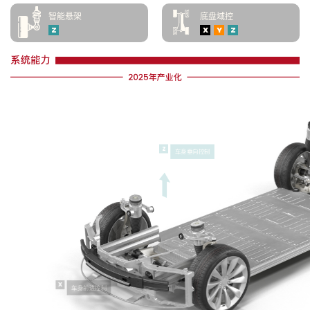
智能悬架
底盘域控
Z
X
Y
Z
Z
车身垂向控制
X
车身前进控制