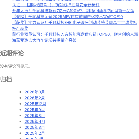
认证——国际权威背书，铸就线控底盘安全新标杆
开年大捷！千顾科技斩获7亿元C轮融资，剑指中国线控底盘第一品牌
【登榜】千顾科技荣登2025AIEV供应链国产化技术突破TOP10
【获奖】实力认证！千顾科技EHBI电子液压制动系统荣膺高工金球奖标
杆产品奖
获行业双重认可：千顾科技入选智能底盘供应链TOP50，联合创始人邓
海燕受邀吉大汽车论坛共探量产突破
近期评论
没有评论可显示。
归档
2026年3月
2026年2月
2025年12月
2025年9月
2025年8月
2025年4月
2025年3月
2025年2月