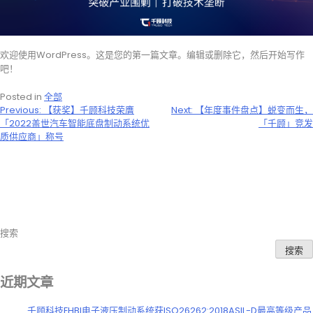
欢迎使用WordPress。这是您的第一篇文章。编辑或删除它，然后开始写作
吧！
Posted in
全部
文
Previous:
【获奖】千顾科技荣膺
Next:
【年度事件盘点】蜕变而生，
「2022盖世汽车智能底盘制动系统优
「千顾」竞发
章
质供应商」称号
导
航
搜索
搜索
近期文章
千顾科技EHBI电子液压制动系统获ISO26262:2018ASIL-D最高等级产品